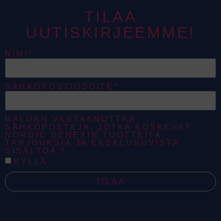
TILAA
UUTISKIRJEEMME!
NIMI*
SÄHKÖPOSTIOSOITE*
HALUAN VASTAANOTTAA
SÄHKÖPOSTEJA, JOTKA KOSKEVAT
NORDIC GENEXIN TUOTTEITA,
TARJOUKSIA JA EKSKLUSIIVISTA
SISÄLTÖÄ.*
KYLLÄ
TILAA