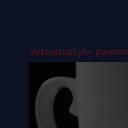
Avainsana:
vastus
Vastustuskyky paremm