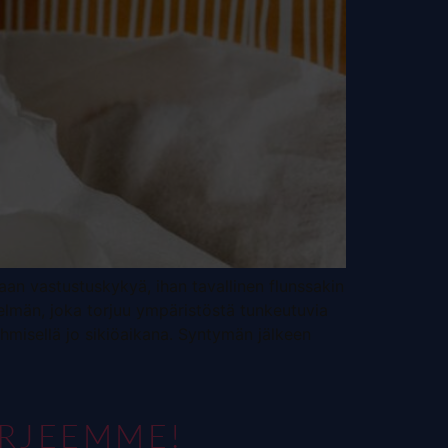
kaan vastustuskykyä, ihan tavallinen flunssakin
telmän, joka torjuu ympäristöstä tunkeutuvia
ihmisellä jo sikiöaikana. Syntymän jälkeen
IRJEEMME!