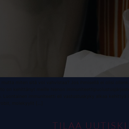
mutta miten sitä voi vahvistaa? Jos ihmisellä ei olisi ollen
nto on kehittänyt meille hienon immuniteettipuolustusjärjes
ia. Luontainen immuniteetti eli vastustuskyky alkaa kehittyä 
bit, molekyylit […]
TILAA UUTISK