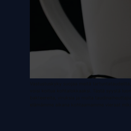
Vastustuskyky suojaa meitä tartuntataudeilta, 
voisi koitua kohtalokkaaksi. Tästä syystä luo
bakteereita, viruksia ja muita taudinaiheuttaj
elämämme aikana kohtaamamme vieraat mikro