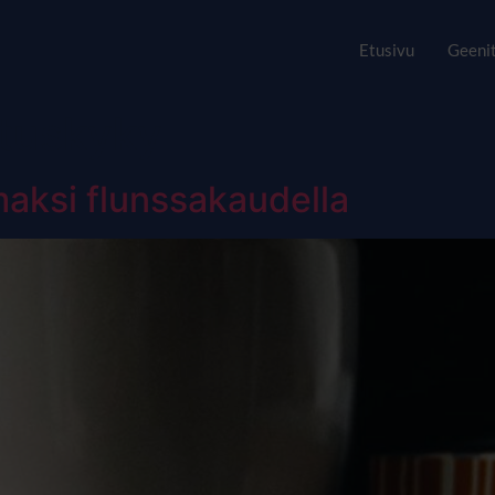
Etusivu
Geenit
tuskyky
aksi flunssakaudella