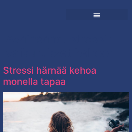
Avainsana:
stressin
vaikutukset kehoon
Stressi härnää kehoa
monella tapaa