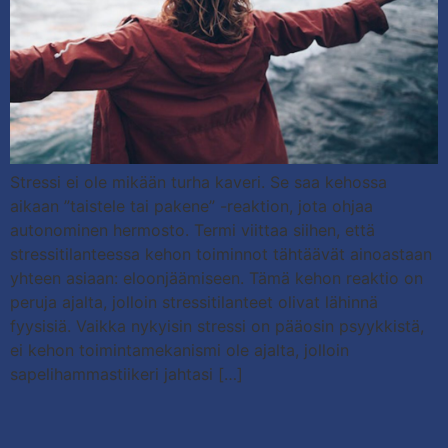
Stressi ei ole mikään turha kaveri. Se saa kehossa
aikaan ”taistele tai pakene” -reaktion, jota ohjaa
autonominen hermosto. Termi viittaa siihen, että
stressitilanteessa kehon toiminnot tähtäävät ainoastaan
yhteen asiaan: eloonjäämiseen. Tämä kehon reaktio on
peruja ajalta, jolloin stressitilanteet olivat lähinnä
fyysisiä. Vaikka nykyisin stressi on pääosin psyykkistä,
ei kehon toimintamekanismi ole ajalta, jolloin
sapelihammastiikeri jahtasi […]