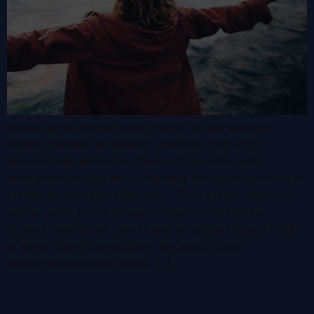
Stressi ei ole mikään turha kaveri. Se saa kehossa
aikaan ”taistele tai pakene” -reaktion, jota ohjaa
autonominen hermosto. Termi viittaa siihen, että
stressitilanteessa kehon toiminnot tähtäävät ainoastaan
yhteen asiaan: eloonjäämiseen. Tämä kehon reaktio on
peruja ajalta, jolloin stressitilanteet olivat lähinnä
fyysisiä. Vaikka nykyisin stressi on pääosin psyykkistä,
ei kehon toimintamekanismi ole ajalta, jolloin
sapelihammastiikeri jahtasi […]