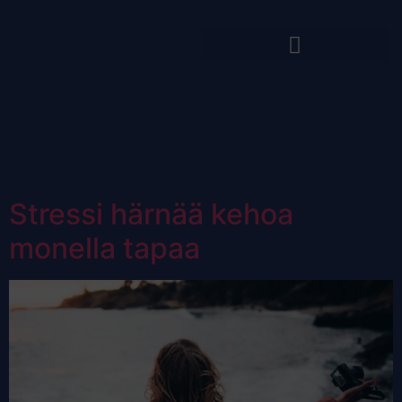
Avainsana:
stressi ja
B-vitamiinit
Stressi härnää kehoa
monella tapaa