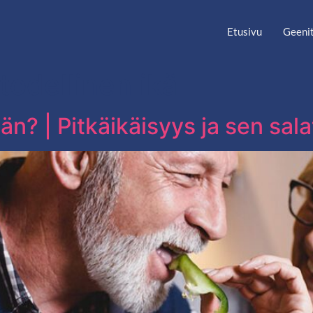
Etusivu
Geenit
todellinen ikä
n? | Pitkäikäisyys ja sen sala