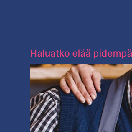
Avainsana:
kehon 
Haluatko elää pidempää