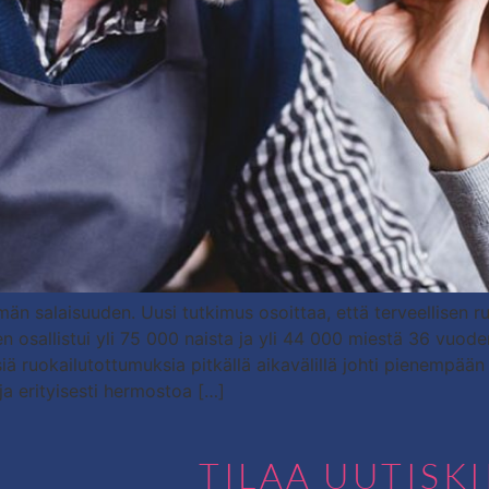
än salaisuuden. Uusi tutkimus osoittaa, että terveellisen 
n osallistui yli 75 000 naista ja yli 44 000 miestä 36 vuod
ruokailutottumuksia pitkällä aikavälillä johti pienempään ku
ja erityisesti hermostoa […]
TILAA UUTISK