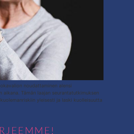
ruokavalion noudattaminen alensi
en aikana. Tämän laajan seurantatutkimuksen
olemanriskiin yleisesti ja laski kuolleisuutta
IRJEEMME!