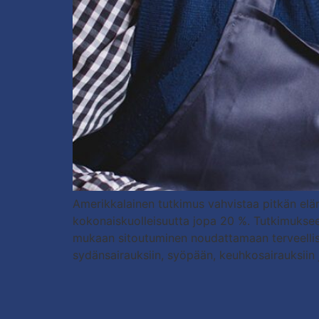
Amerikkalainen tutkimus vahvistaa pitkän eläm
kokonaiskuolleisuutta jopa 20 %. Tutkimuksee
mukaan sitoutuminen noudattamaan terveellisiä 
sydänsairauksiin, syöpään, keuhkosairauksiin 