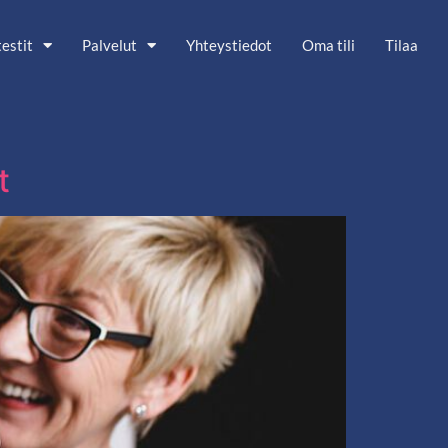
estit
Palvelut
Yhteystiedot
Oma tili
Tilaa
t