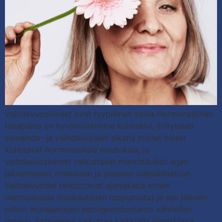
Vaihdevuosioireet ovat tyypillinen vaiva Hormonaalinen
tasapaino on hyvinvointimme kulmakivi. Erityisesti
esivaihde- ja vaihdevuosien aikana monet naiset
kohtaavat hormonaalisia muutoksia, ja
vaihdevuosioireet vaikuttavat merkittävästi arjen
jaksamiseen, mielialaan ja yleiseen elämänlaatuun.
Vaihdevuodet tarkoittavat ajanjaksoa ennen
menopaussia (kuukautisten loppumista) ja sen jälkeen,
jolloin munasarjojen estrogeenituotanto vähitellen
loppuu. Estrogeeni vaikuttaa kaikkialla elimistössä,