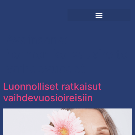
Avainsana:
hormonikorvaushoito
vaihdevuodet
Luonnolliset ratkaisut
vaihdevuosioireisiin