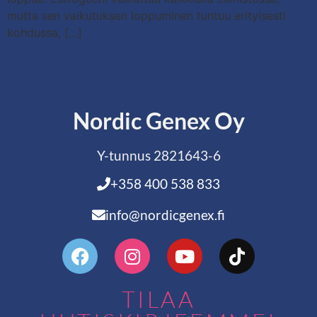
mutta sen vaikutuksen loppuminen tuntuu erityisesti
kohdussa, […]
Nordic Genex Oy
Y-tunnus 2821643-6
+358 400 538 833
info@nordicgenex.fi
TILAA