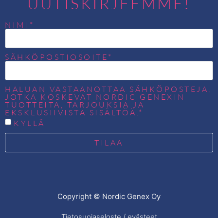
UUTISKIRJEEMME!
NIMI*
SÄHKÖPOSTIOSOITE*
HALUAN VASTAANOTTAA SÄHKÖPOSTEJA,
JOTKA KOSKEVAT NORDIC GENEXIN
TUOTTEITA, TARJOUKSIA JA
EKSKLUSIIVISTA SISÄLTÖÄ.*
KYLLÄ
TILAA
Copyright © Nordic Genex Oy
Tietosuojaseloste / evästeet