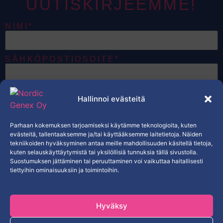
UUTISKIRJEEMME!
NIMI*
SÄHKÖPOSTIOSOITE*
HALUAN VASTAANOTTAA
Hallinnoi evästeitä
SÄHKÖPOSTEJA, JOTKA KOSKEVAT
NORDIC GENEXIN TUOTTEITA,
TARJOUKSIA JA EKSKLUSIIVISTA
SISÄLTÖÄ.*
Parhaan kokemuksen tarjoamiseksi käytämme teknologioita, kuten
KYLLÄ
evästeitä, tallentaaksemme ja/tai käyttääksemme laitetietoja. Näiden
tekniikoiden hyväksyminen antaa meille mahdollisuuden käsitellä tietoja,
kuten selauskäyttäytymistä tai yksilöllisiä tunnuksia tällä sivustolla.
TILAA
Suostumuksen jättäminen tai peruuttaminen voi vaikuttaa haitallisesti
tiettyihin ominaisuuksiin ja toimintoihin.
Hyväksy
Copyright © Nordic Genex Oy